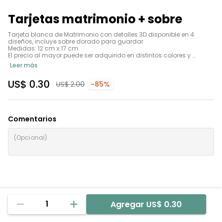
Tarjetas matrimonio + sobre
Tarjeta blanca de Matrimonio con detalles 3D disponible en 4 
diseños, incluye sobre dorado para guardar.

Medidas: 12 cm x 17 cm.

El precio al mayor puede ser adquirido en distintos colores y 
diseños. Escribir en la cajita de comentarios cuáles desean.
Leer más
US$ 0.30
US$ 2.00
-85%
Comentarios
1
Agregar
US$ 0.30