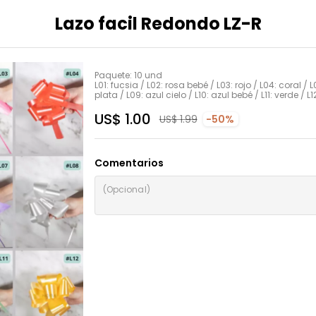
Lazo facil Redondo LZ-R
Paquete: 10 und

L01: fucsia / L02: rosa bebé / L03: rojo / L04: coral / L
plata / L09: azul cielo / L10: azul bebé / L11: verde / 
US$ 1.00
US$ 1.99
-50%
Comentarios