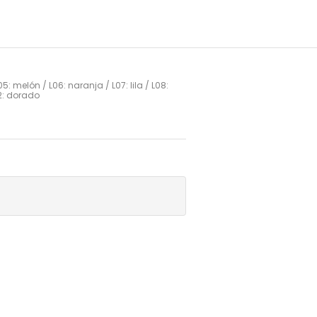
05: melón / L06: naranja / L07: lila / L08: 
L12: dorado