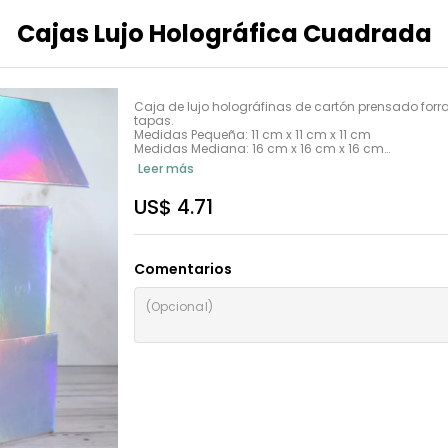
Cajas Lujo Holográfica Cuadrada
Caja de lujo holográfinas de cartón prensado forr
tapas. 

Medidas Pequeña: 11 cm x 11 cm x 11 cm

Medidas Mediana: 16 cm x 16 cm x 16 cm

Medidas Grande: 21 cm x 21 cm 21 cm
Leer más
US$ 4.71
Comentarios