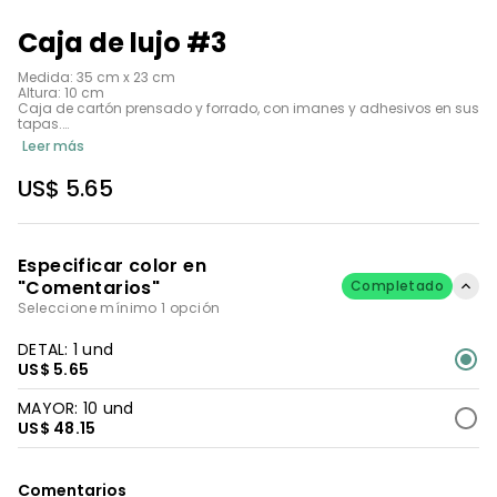
Caja de lujo #3
Medida: 35 cm x 23 cm

Altura: 10 cm

Caja de cartón prensado y forrado, con imanes y adhesivos en sus 
tapas.

Leer más
Disponible en: dorado, gris, negro, blanco, azul rey, turquesa, rojo, 
naranja y tornasol.
US$ 5.65
Especificar color en
"Comentarios"
Completado
Seleccione mínimo 1 opción
DETAL: 1 und
US$ 5.65
MAYOR: 10 und
US$ 48.15
Comentarios